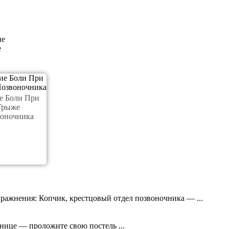
е
е Боли При
Грыже
оночника
пражнения: Копчик, крестцовый отдел позвоночника — ...
нице — проложите свою постель ...