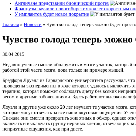
Англичане представили бионический протез
Французы научили новосибирских коллег скоростным оп
У имплантов будет новое покрытие
Главная
»
Новости
»
Чувство голода теперь можно будет прост
Чувство голода теперь можно
30.04.2015
Недавно ученые смогли обнаружить в мозге участок, который о
работой этой части мозга, пока только на примере мышей.
Брэдфорд Лруэлл из Гарвардского университета рассуждал, чт
проведены эксперименты в ходе которых удалось выключить эту
терапию, которая поможет соблюдать диету без всяких неприя
весом и другими заболеваниями. Здесь работают высококвали
Лоуэлл и другие уже около 20 лет изучают те участки мозга, к
которые могут отвечать за все наши вкусовые ощущения. Учен
Сначала они смогли превратить животных в обжор, однако откл
включать и выключать группу нервных клеток, отвечающих за а
неприятные ощущения, как при диете.