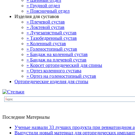
» Шейный отдел
» Грудной отдел
» Поясничный отдел
Изделия для суставов
» Плечевой сустав
» Локтевой сустав
» Лучезапястный сустав
» Тазобедренный сустав
» Коленный сустав
» Голеностопный сустав
» Бандаж на коленный сустав
» Бандаж на плечевой сустав
» Корсет ортопедический для спины
» Ортез коленного сустава
» Ортез на голеностопный сустав
Ортопедические изделия для стопы
Последние Материалы
Ученые назвали 33 лучших продукта при ревматоидном а
Выпустили новый материал для ортопедических имплант