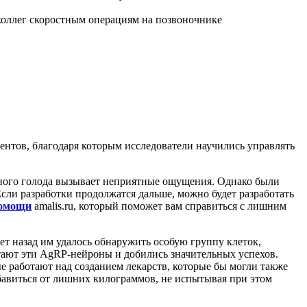
ментов, благодаря которым исследователи научились управлять
янного голода вызывает неприятные ощущения. Однако были
сли разработки продолжатся дальше, можно будет разработать
помощи
amalis.ru, который поможет вам справиться с лишним
лет назад им удалось обнаружить особую группу клеток,
тают эти AgRP-нейроны и добились значительных успехов.
е работают над созданием лекарств, которые бы могли также
збавиться от лишних килограммов, не испытывая при этом