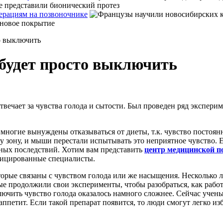
ерациям на позвоночнике
о выключить
 будет просто выключить
твечает за чувства голода и сытости. Был проведен ряд экспери
о многие вынуждены отказываться от диеты, т.к. чувство посто
 зону, и мыши перестали испытывать это неприятное чувство. Е
тных последствий. Хотим вам представить
центр медицинской 
фицированные специалисты.
оторые связаны с чувством голода или же насыщения. Несколько 
ые продолжили свои эксперименты, чтобы разобраться, как рабо
ючить чувство голода оказалось намного сложнее. Сейчас учены
ппетит. Если такой препарат появится, то люди смогут легко и