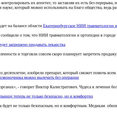
 контролировать их аппетит, то заставляя их есть без перерыва,
 науке, который можно использовать на благо общества, ведь р
Екатеринбургское НИИ травматологии и 
ообщили о том, что НИИ травматологии и ортопедии в городе Е
удет запрещено продавать лекарства
енности и торговли совсем скоро планирует запретить продажу 
но десятилетие, изобрели препарат, который сможет помочь всем
озвоночника можно вылечить без операции
рганах», - говорит Виктор Калистратович. Чудеса в лечении бо
льнице теперь не только безопасно, но и комфортно
будет не только безопасным, но и комфортным. Медикам обнови