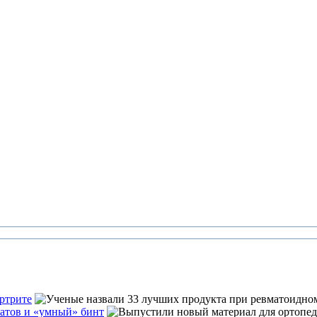
ртрите
атов и «умный» бинт