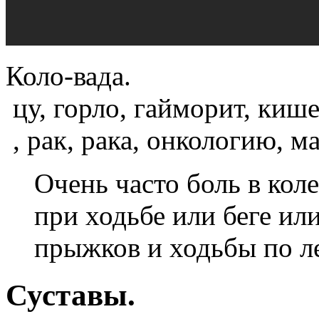
Коло-вада.
­ цу, горло, гайморит, киш
­ , рак, рака, онкологию, м
Очень часто боль в кол
при ходьбе или беге ил
прыжков и ходьбы по л
Суставы.