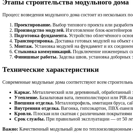
Этапы строительства модульного дома
Процесс возведения модульного дома состоит из нескольких по
Проектирование.
Выбор типового проекта или разработ
Производство модулей.
Изготовление блок-контейнеров 
Подготовка фундамента.
Устройство облегчённого основ
Транспортировка.
Доставка готовых модулей на объект
Монтаж.
Установка модулей на фундамент и их соедине
Стыковка коммуникаций.
Подключение инженерных си
Финишные работы.
Заделка швов, установка доборных 
Технические характеристики
Современные модульные дома соответствуют всем строительн
Каркас.
Металлический или деревянный, обработанный 
Утепление.
Базальтовая вата, пенополистирол или PIR-п
Внешняя отделка.
Металлопрофиль, имитация бруса, сай
Внутренняя отделка.
Вагонка, гипсокартон, ПВХ-панел
Кровля.
Плоская или скатная с различными покрытиями
Срок службы.
При правильной эксплуатации — от 50 ле
Важно:
Качественный модульный дом по теплоизоляционным св