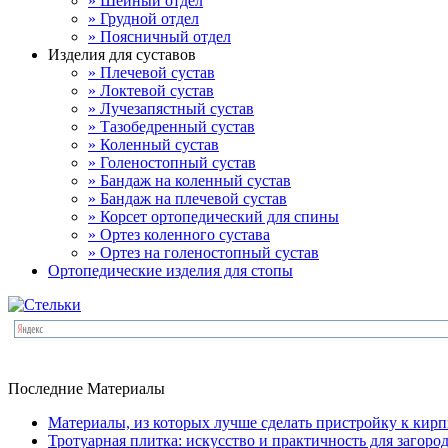
» Шейный отдел
» Грудной отдел
» Поясничный отдел
Изделия для суставов
» Плечевой сустав
» Локтевой сустав
» Лучезапястный сустав
» Тазобедренный сустав
» Коленный сустав
» Голеностопный сустав
» Бандаж на коленный сустав
» Бандаж на плечевой сустав
» Корсет ортопедический для спины
» Ортез коленного сустава
» Ортез на голеностопный сустав
Ортопедические изделия для стопы
Последние Материалы
Материалы, из которых лучше сделать пристройку к кир
Тротуарная плитка: искусство и практичность для загор