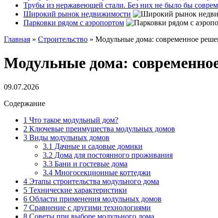
Трубы из нержавеющей стали. Без них не было бы совре
Широкий рынок недвижимости
Парковки рядом с аэропортом
Главная
»
Строительство
»
Модульные дома: современное реше
Модульные дома: современное
09.07.2026
Содержание
1
Что такое модульный дом?
2
Ключевые преимущества модульных домов
3
Виды модульных домов
3.1
Дачные и садовые домики
3.2
Дома для постоянного проживания
3.3
Бани и гостевые дома
3.4
Многосекционные коттеджи
4
Этапы строительства модульного дома
5
Технические характеристики
6
Области применения модульных домов
7
Сравнение с другими технологиями
8
Советы при выборе модульного дома