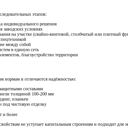
следовательных этапов:
ка индивидуального решения
в заводских условиях
ания на участке (свайно-винтовой, столбчатый или плитный фу
 спецтехникой
ние между собой
стем в единую сеть
элементов, благоустройство территории
ым нормам и отличаются надёжностью:
защитными составами
анели толщиной 100-200 мм
динг, планкен
и под чистовую отделку
т и более
ойствам не уступает капитальным строениям и подходит для э