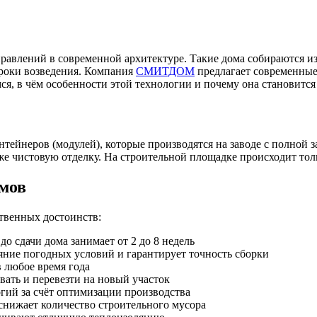
авлений в современной архитектуре. Такие дома собираются из
сроки возведения. Компания
СМИТДОМ
предлагает современные
ся, в чём особенности этой технологии и почему она становится
тейнеров (модулей), которые производятся на заводе с полной 
е чистовую отделку. На строительной площадке происходит толь
мов
твенных достоинств:
о сдачи дома занимает от 2 до 8 недель
яние погодных условий и гарантирует точность сборки
 любое время года
ать и перевезти на новый участок
ий за счёт оптимизации производства
снижает количество строительного мусора