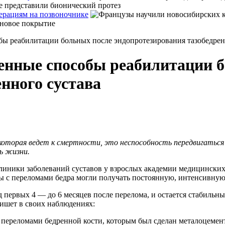
ерациям на позвоночнике
ы реабилитации больных после эндопротезирования тазобедрен
енные способы реабилитации б
нного сустава
оторая ведет к смертности, это неспособность передвигаться с
ь жизни.
клиники заболеваний суставов у взрослых академии медицински
ты с переломами бедра могли получать постоянную, интенсивну
первых 4 — до 6 месяцев после перелома, и остается стабильны
пишет в своих наблюдениях:
 переломами бедренной кости, которым был сделан металоцемен