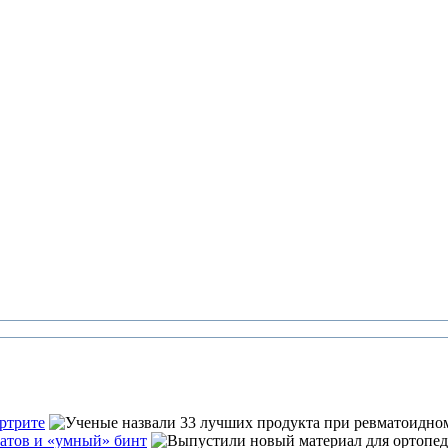
ртрите
атов и «умный» бинт