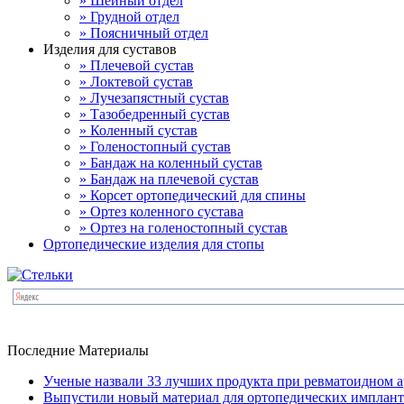
» Шейный отдел
» Грудной отдел
» Поясничный отдел
Изделия для суставов
» Плечевой сустав
» Локтевой сустав
» Лучезапястный сустав
» Тазобедренный сустав
» Коленный сустав
» Голеностопный сустав
» Бандаж на коленный сустав
» Бандаж на плечевой сустав
» Корсет ортопедический для спины
» Ортез коленного сустава
» Ортез на голеностопный сустав
Ортопедические изделия для стопы
Последние Материалы
Ученые назвали 33 лучших продукта при ревматоидном а
Выпустили новый материал для ортопедических имплант