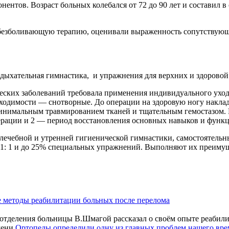
нентов. Возраст больных колебался от 72 до 90 лет и составил 
безболивающую терапию, оценивали выраженность сопутствующи
 дыхательная гимнастика, и упражнения для верхних и здоровой
ских заболеваний требовала применения индивидуального ухода
ходимости — снотворные. До операции на здоровую ногу накла
 минимальным травмированием тканей и тщательным гемостазом.
операции и 2 — период восстановления основных навыков и фун
лечебной и утренней гигиенической гимнастики, самостоятельн
: 1 и до 25% специальных упражнений. Выполняют их преимущ
 методы реабилитации больных после перелома
отделения больницы В.Шмагой рассказал о своём опыте реабилит
Ортопеды определили одну из главных проблем нашего вр