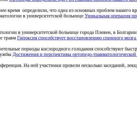
е время определили, что одна из основных проблем нашего вре
Уникальная операция пр
ологии в университетской больнице города Плевен, в Болгарии.
Гипоксия способствует восстановлению спинного мозга
чительные периоды кислородного голодания способствуют быстре
Достижения и перспективы ортопедо-травматологической
еренция. На ней участники провели несколько заседаний, лекций