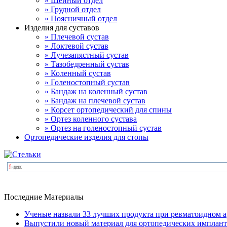
» Шейный отдел
» Грудной отдел
» Поясничный отдел
Изделия для суставов
» Плечевой сустав
» Локтевой сустав
» Лучезапястный сустав
» Тазобедренный сустав
» Коленный сустав
» Голеностопный сустав
» Бандаж на коленный сустав
» Бандаж на плечевой сустав
» Корсет ортопедический для спины
» Ортез коленного сустава
» Ортез на голеностопный сустав
Ортопедические изделия для стопы
Последние Материалы
Ученые назвали 33 лучших продукта при ревматоидном а
Выпустили новый материал для ортопедических имплант