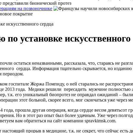
ерациям на позвоночнике
ке искусственного сердца
 по установке искусственного
дпочли остаться неназванными, рассказала, что, стараясь не разг
нного сердца. Информация тщательно скрывается, но изданию уд
м периодом.
ом госпитале Жоржа Помпиду, о ней старались не распространят
нце 2013 года. Медики решили пересадить мужчине полностью а
мер, т.к. его уникальный биопротез не оправдал ожиданий – был
операции этот больной, скорее всего, мог скончаться уже через ме
 года, прошла другая операция, когда сердце весом девятьсот г
ения. Но в этот раз опыт был более удачным. Уже через полгода 
оветуем вам обратиться на сайт компании spravkimsk.com.
настоящий прорыв в медицине, т.к. не секрет, что сейчас есть 