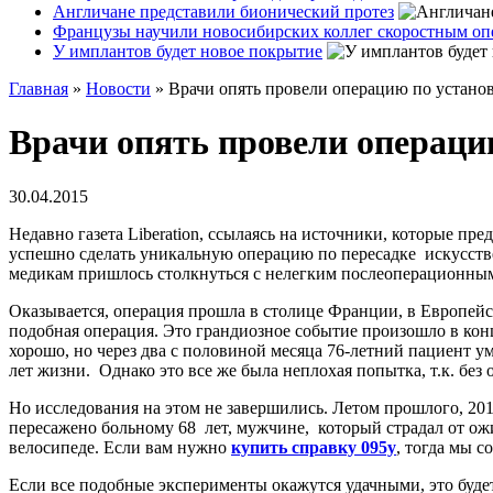
Англичане представили бионический протез
Французы научили новосибирских коллег скоростным оп
У имплантов будет новое покрытие
Главная
»
Новости
»
Врачи опять провели операцию по установ
Врачи опять провели операцию
30.04.2015
Недавно газета Liberation, ссылаясь на источники, которые пре
успешно сделать уникальную операцию по пересадке искусстве
медикам пришлось столкнуться с нелегким послеоперационны
Оказывается, операция прошла в столице Франции, в Европейск
подобная операция. Это грандиозное событие произошло в ко
хорошо, но через два с половиной месяца 76-летний пациент у
лет жизни. Однако это все же была неплохая попытка, т.к. без 
Но исследования на этом не завершились. Летом прошлого, 2014
пересажено больному 68 лет, мужчине, который страдал от ожир
велосипеде. Если вам нужно
купить справку 095у
, тогда мы с
Если все подобные эксперименты окажутся удачными, это будет 