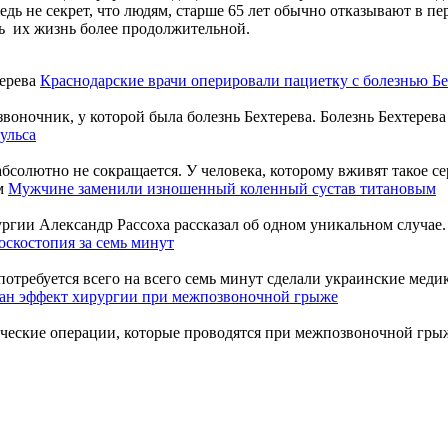
ь не секрет, что людям, старше 65 лет обычно отказывают в пер
ать их жизнь более продолжительной.
Краснодарские врачи оперировали пациетку с болезнью Бе
ночник, у которой была болезнь Бехтерева. Болезнь Бехтерева п
ульса
солютно не сокращается. У человека, которому вживят такое серд
Мужчине заменили изношенный коленный сустав титановым
и Александр Рассоха рассказал об одном уникальном случае. Не
оскостопия за семь минут
 потребуется всего на всего семь минут сделали украинские меди
ан эффект хирургии при межпозвоночной грыже
ские операции, которые проводятся при межпозвоночной грыже,