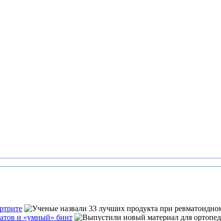
ртрите
атов и «умный» бинт