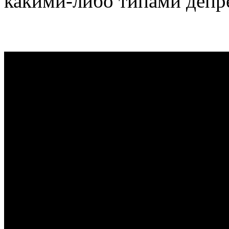
какими-либо типами депр