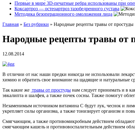
Первые в мире 3D-печатные ребра использованы при оп
Коксартроз — остеоартроз тазобедренного сустава
Методика безоперационного омоложения лица
Главная
»
Без рубрики
»
Народные рецепты травы от простуды
Народные рецепты травы от 
12.08.2014
В отличии от нас наши предки никогда не использовали лекарс
химию и обратить свое внимание на щадящие и натуральные с
Так какие же
травы от простуды
нам следует принимать и в ка
эвкалипта и шалфея, а также почек сосны. Также помогут обле
Незаменимым источником витамина С будут лук, чеснок и лим
укрепляет силы организма, а также тонизирует организм и пов
Смягчающим, а также противомикробным действием обладают зв
смягчающим кашель и противовоспалительным действием обла