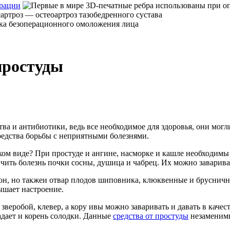
ерации
простуды
тва и антибиотики, ведь все необходимое для здоровья, они мог
редства борьбы с неприятными болезнями.
ком виде? При простуде и ангине, насморке и кашле необходимы
гчить болезнь почки сосны, душица и чабрец. Их можно заварива
он, но такжеи отвар плодов шиповника, клюквенные и брусничн
ышает настроение.
еробой, клевер, а кору ивы можно заваривать и давать в каче
дает и корень солодки. Данные
средства от простуды
незаменимы